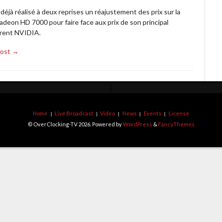
éjà réalisé à deux reprises un réajustement des prix sur la
adeon HD 7000 pour faire face aux prix de son principal
rent NVIDIA.
Post →
Home
Live Broadcast
Video
News
Events
License
© OverClocking-TV 2026. Powered by
WordPress
&
FancyThemes