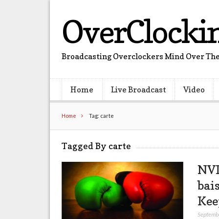
OverClocki
Broadcasting Overclockers Mind Over The
Home
Live Broadcast
Video
Home
Tag: carte
Tagged By carte
NVI
bai
Kee
Septemb