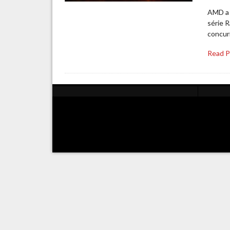
AMD a d
série R
concur
Read 