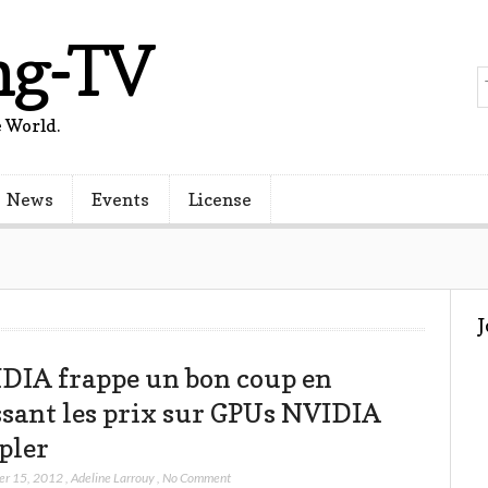
ng-TV
 World.
News
Events
License
DIA frappe un bon coup en
ssant les prix sur GPUs NVIDIA
pler
er 15, 2012
,
Adeline Larrouy
,
No Comment