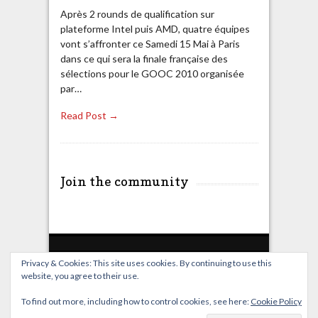
Après 2 rounds de qualification sur
plateforme Intel puis AMD, quatre équipes
vont s’affronter ce Samedi 15 Mai à Paris
dans ce qui sera la finale française des
sélections pour le GOOC 2010 organisée
par…
Read Post →
Join the community
Privacy & Cookies: This site uses cookies. By continuing to use this
website, you agree to their use.
Home
Live Broadcast
Video
News
Events
License
To find out more, including how to control cookies, see here:
Cookie Policy
© OverClocking-TV 2026. Powered by
WordPress
&