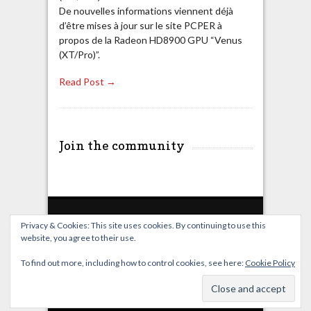
De nouvelles informations viennent déjà
d’être mises à jour sur le site PCPER à
propos de la Radeon HD8900 GPU “Venus
(XT/Pro)”.
Read Post →
Join the community
Privacy & Cookies: This site uses cookies. By continuing to use this
website, you agree to their use.
Home
Live Broadcast
Video
News
Events
License
To find out more, including how to control cookies, see here:
Cookie Policy
© OverClocking-TV 2026. Powered by
WordPress
&
FancyThemes