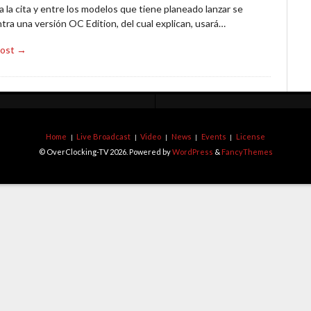
 a la cita y entre los modelos que tiene planeado lanzar se
ra una versión OC Edition, del cual explican, usará…
Post →
Home
Live Broadcast
Video
News
Events
License
© OverClocking-TV 2026. Powered by
WordPress
&
FancyThemes