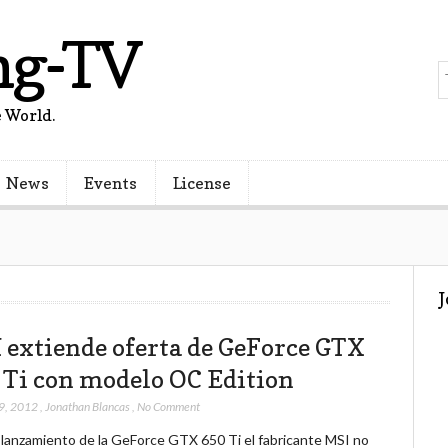
ng-TV
 World.
News
Events
License
 extiende oferta de GeForce GTX
 Ti con modelo OC Edition
9, 2012
,
Jonathan Blancas
,
No Comment
l lanzamiento de la GeForce GTX 650 Ti el fabricante MSI no