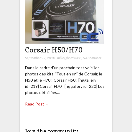
Corsair H50/H70
September 22, 2010
,
mika@hardware
,
No Comment
Dans le cadre d’un prochain test voici les
photos des kits “Tout en un” de Corsair, le
H50 et le H70 ! Corsair H50 : [nggallery
id=219] Corsair H70 : [nggallery id=220] Les
photos détaillées…
Read Post →
Join the community