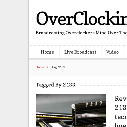
OverClocki
Broadcasting Overclockers Mind Over The
Home
Live Broadcast
Video
Home
Tag: 2133
Tagged By 2133
Rev
213
tec
bue