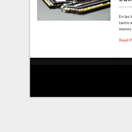
Septemb
En las 
tanto a
menos 
Read 