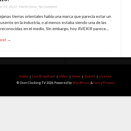
er 24, 2012
,
Martín Soria
,
No Comment
lejanas tierras orientales había una marca que parecía estar un
usente en la industria, o al menos estaba siendo una de las
reconocidas en el medio. Sin embargo, hoy AVEXIR parece…
Post →
Home
Live Broadcast
Video
News
Events
License
© OverClocking-TV 2026. Powered by
WordPress
&
FancyThemes