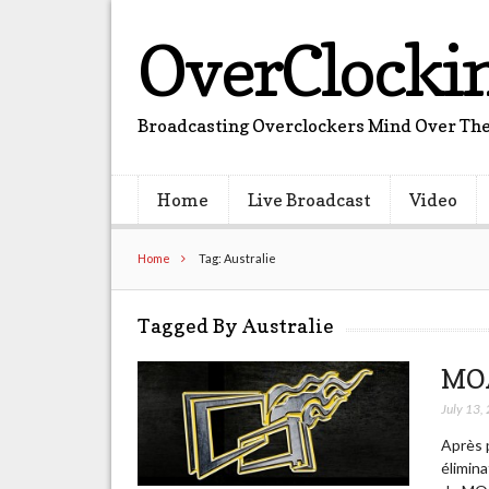
OverClocki
Broadcasting Overclockers Mind Over The
Home
Live Broadcast
Video
Home
Tag: Australie
Tagged By Australie
MOA
July 13,
Après p
élimina