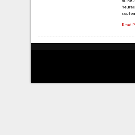
du MOA
heureux
septemb
Read 