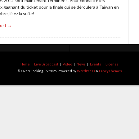
 2012 sont maintenant terminées. Pour connaître les
 gagnant du ticket pour la finale qui se déroulera à Taiwan en
re, lisez la suite!
Post →
Home
Live Broadcast
Video
News
Events
License
© OverClocking-TV 2026. Powered by
WordPress
&
FancyThemes