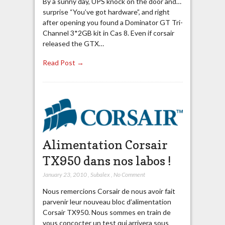
By a sunny day, UPS knock on the door and…
surprise “You’ve got hardware”, and right
after opening you found a Dominator GT Tri-
Channel 3*2GB kit in Cas 8. Even if corsair
released the GTX…
Read Post →
Alimentation Corsair
TX950 dans nos labos !
January 23, 2010
,
Subalex
,
No Comment
Nous remercions Corsair de nous avoir fait
parvenir leur nouveau bloc d’alimentation
Corsair TX950. Nous sommes en train de
vous concocter un test qui arrivera sous