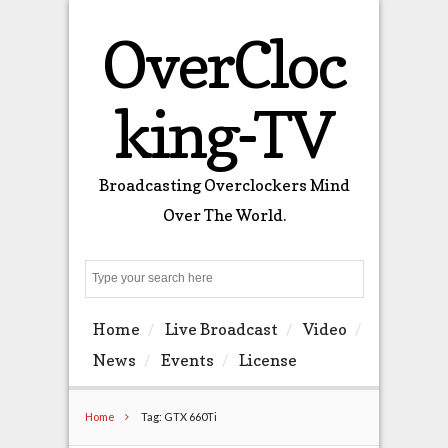
OverCloc
king-TV
Broadcasting Overclockers Mind
Over The World.
Search
Home
Live Broadcast
Video
News
Events
License
Home
Tag: GTX 660Ti