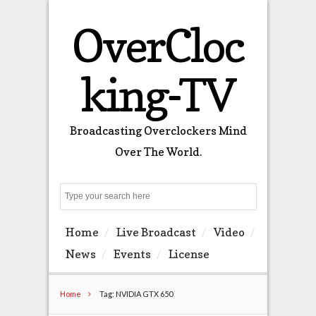
OverCloc
king-TV
Broadcasting Overclockers Mind
Over The World.
Search
Home
Live Broadcast
Video
News
Events
License
Home
Tag: NVIDIA GTX 650