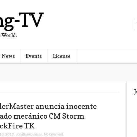
ng-TV
 World.
News
Events
License
lerMaster anuncia inocente
lado mecánico CM Storm
ckFire TK
 18, 2012
,
Jonathan Blancas
,
No Comment