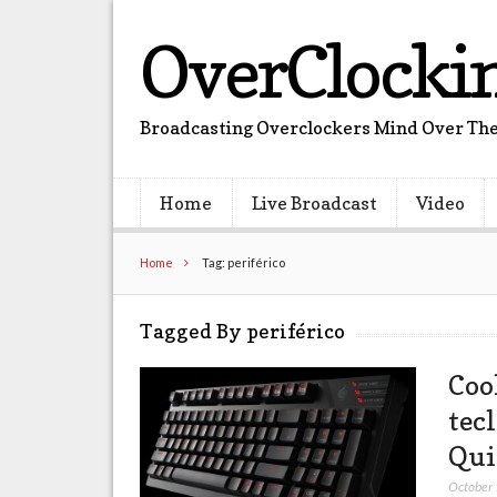
OverClocki
Broadcasting Overclockers Mind Over The
Home
Live Broadcast
Video
Home
Tag: periférico
Tagged By periférico
Coo
tec
Qui
October