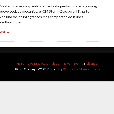
Master vuelve a expandir su oferta de periféricos para gaming
 nuevo teclado mecánico, el CM Storm QuickFire TK. Este
 es uno de los integrantes más compactos de la línea
ire Rapid que…
Post →
Home
Live Broadcast
Video
News
Events
License
© OverClocking-TV 2026. Powered by
WordPress
&
FancyThemes