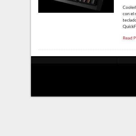
Cooler
con el
teclado
QuickF
Read 