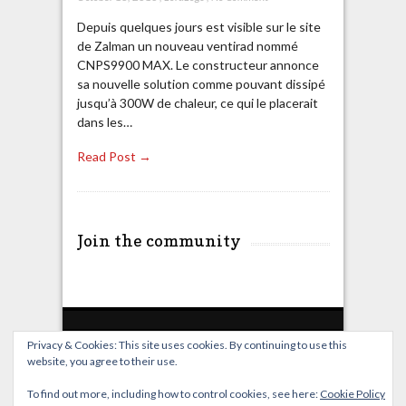
Depuis quelques jours est visible sur le site
de Zalman un nouveau ventirad nommé
CNPS9900 MAX. Le constructeur annonce
sa nouvelle solution comme pouvant dissipé
jusqu’à 300W de chaleur, ce qui le placerait
dans les…
Read Post →
Join the community
Privacy & Cookies: This site uses cookies. By continuing to use this
website, you agree to their use.
Home
Live Broadcast
Video
News
Events
License
To find out more, including how to control cookies, see here:
Cookie Policy
© OverClocking-TV 2026. Powered by
WordPress
&