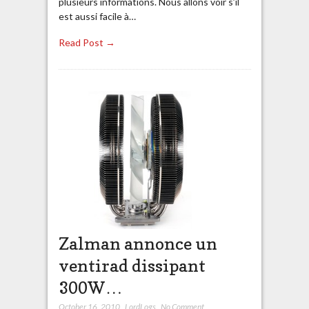
plusieurs informations. Nous allons voir s’il
est aussi facile à…
Read Post →
Zalman annonce un
ventirad dissipant
300W…
October 16, 2010
,
LordLogs
,
No Comment