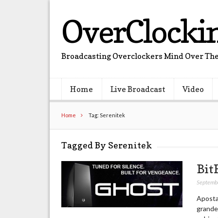
OverClocki
Broadcasting Overclockers Mind Over The
Home
Live Broadcast
Video
Home
Tag: Serenitek
Tagged By Serenitek
Bit
Septemb
Aposta
grande