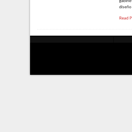
gabinet
diseño 
Read 