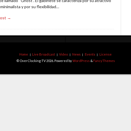
e llamado “Ghost”. El gabinete se caracteriza por su atractivo
minimalista y por su flexibilidad…
Post →
Home
Live Broadcast
Video
News
Events
License
© OverClocking-TV 2026. Powered by
WordPress
&
FancyThemes