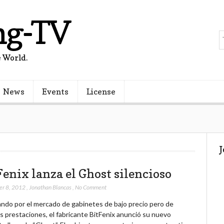
ng-TV
 World.
News
Events
License
Fenix lanza el Ghost silencioso
er 8, 2012
,
Jonathan Blancas
,
No Comment
ndo por el mercado de gabinetes de bajo precio pero de
s prestaciones, el fabricante BitFenix anunció su nuevo