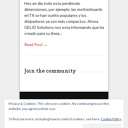
Hoy en día todo esta perdiendo
dimensiones, por ejemplo; las motherboards
mITX se han vuelto populares y los
disipadores ya son más compactos. Ahora
GELID Solutions nos esta informando que ha
creado para su línea…
Read Post →
Join the community
Privacy & Cookies: This site uses cookies. By continuing to use this
website, you agree to their use.
Home
Live Broadcast
Video
News
Events
License
To find out more, including how to control cookies, see here:
Cookie Policy
© OverClocking-TV 2026. Powered by
WordPress
&