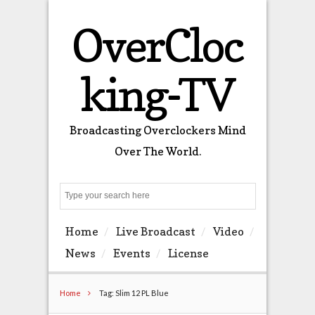
OverCloc
king-TV
Broadcasting Overclockers Mind
Over The World.
Search
Home
Live Broadcast
Video
News
Events
License
Home
Tag: Slim 12 PL Blue