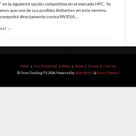
” en la siguiente opción competitiva en el mercado HPC. Ya
amos que una de sus posibles limitantes en este terreno,
competirá directamente contra NVIDIA…
Post →
Home
Live Broadcast
Video
News
Events
License
© OverClocking-TV 2026. Powered by
WordPress
&
FancyThemes