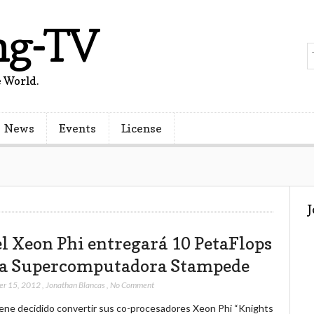
ng-TV
 World.
News
Events
License
el Xeon Phi entregará 10 PetaFlops
la Supercomputadora Stampede
er 15, 2012
,
Jonathan Blancas
,
No Comment
tiene decidido convertir sus co-procesadores Xeon Phi “Knights