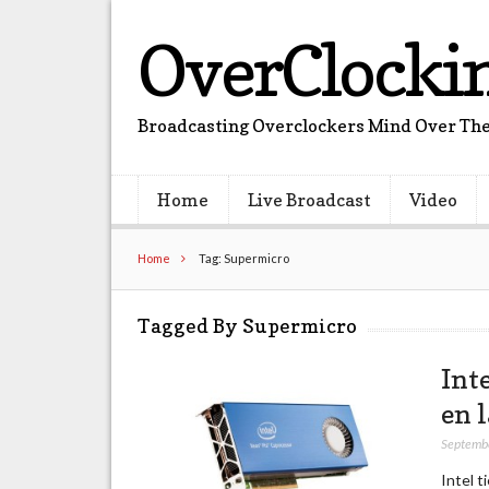
OverClocki
Broadcasting Overclockers Mind Over The
Home
Live Broadcast
Video
Home
Tag: Supermicro
Tagged By Supermicro
Int
en 
Septemb
Intel 