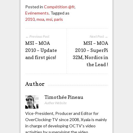
Posted in
Compétition @fr
,
Evénements
. Tagged as
2010
,
moa
,
msi
,
paris
← Previous Post
Next Post →
MSI – MOA
MSI – MOA
2010 – Update
2010 – SuperPi
and first pics!
32M, Nordics in
the Lead !
Author
Timothée Pineau
Author Website
Vice-President, Producer and Editor for
OverClocking-TV since 2008, Xyala is mainly
in charge of developing OCTV's video
activities by supervising the video