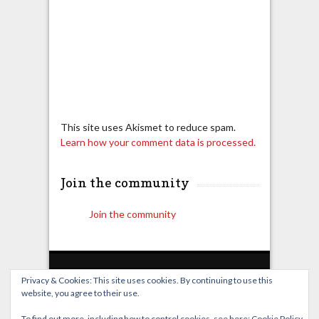
This site uses Akismet to reduce spam.
Learn how your comment data is processed.
Join the community
Join the community
Privacy & Cookies: This site uses cookies. By continuing to use this
website, you agree to their use.
Home
Live Broadcast
Video
News
Events
License
To find out more, including how to control cookies, see here:
Cookie Policy