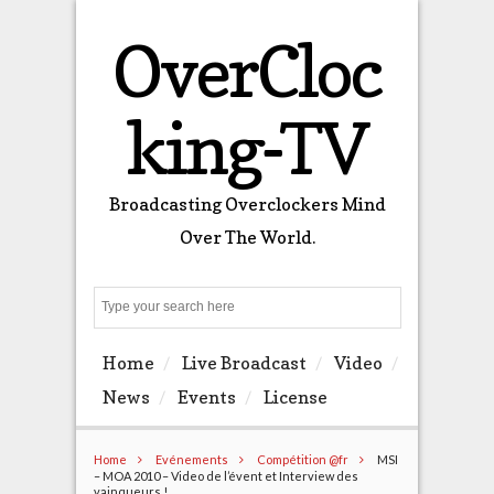
OverCloc
king-TV
Broadcasting Overclockers Mind
Over The World.
Search
Home
Live Broadcast
Video
News
Events
License
Home
Evénements
Compétition @fr
MSI
– MOA 2010 – Video de l’évent et Interview des
vainqueurs !