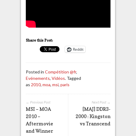
Share this Post:
Reddit
Posted in
Compétition @fr
,
Evénements
,
Vidéos
. Tagged
as
2010
,
moa
,
msi
,
paris
← Previous Post
Next Post →
MSI – MOA
[MAJ] DDR3-
2010 –
2000 : Kingston
Aftermovie
vs Transcend
and Winner