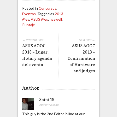
Posted in
Concursos
,
Eventos
. Tagged as
2013
@es
,
ASUS @es
,
haswell
,
Puntaje
← Previous Post
Next Post →
ASUS AOOC
ASUS AOOC
2013 – Lugar,
2013 –
Hotal y agenda
Confirmation
del evento
of Hardware
and judges
Author
Saint19
Author Website
This guy is the 2nd Editor in line at our