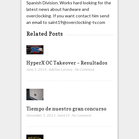
Spanish Division. Works hard looking for the
latest news about hardware and
overclocking. If you want contact him send
an email to saint19@overclocking-tv.com
Related Posts
HyperX OC Takeover – Resultados
June 5, 2014
,
Adeline Larrouy
,
No Comment
Tiempo de nuestro gran concurso
November 5, 2013
,
Saint19
,
No Comment