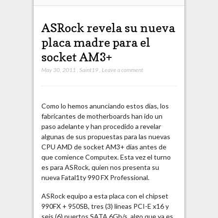
ASRock revela su nueva
placa madre para el
socket AM3+
May 30, 2011
,
Saint19
,
Leave a comment
Como lo hemos anunciando estos días, los
fabricantes de motherboards han ido un
paso adelante y han procedido a revelar
algunas de sus propuestas para las nuevas
CPU AMD de socket AM3+ días antes de
que comience Computex. Esta vez el turno
es para ASRock, quien nos presenta su
nueva Fatal1ty 990 FX Professional.
ASRock equipo a esta placa con el chipset
990FX + 950SB, tres (3) lineas PCI-E x16 y
seis (6) puertos SATA 6Gb/s, algo que ya es