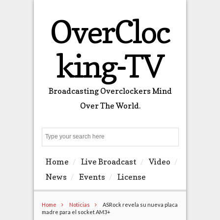
OverCloc
king-TV
Broadcasting Overclockers Mind
Over The World.
Search
Home
Live Broadcast
Video
News
Events
License
Home
Noticias
ASRock revela su nueva placa
madre para el socket AM3+