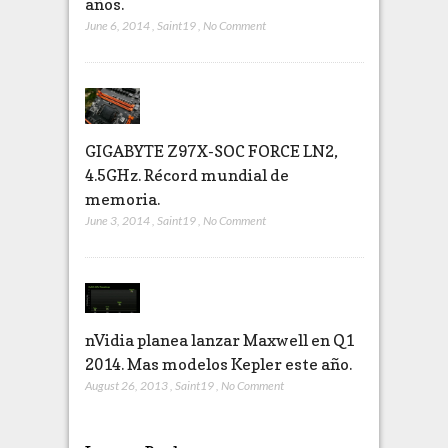
años.
June 6, 2014
,
Saint19
,
No Comment
GIGABYTE Z97X-SOC FORCE LN2,
4.5GHz. Récord mundial de
memoria.
June 3, 2014
,
Saint19
,
No Comment
nVidia planea lanzar Maxwell en Q1
2014. Mas modelos Kepler este año.
August 26, 2013
,
Saint19
,
No Comment