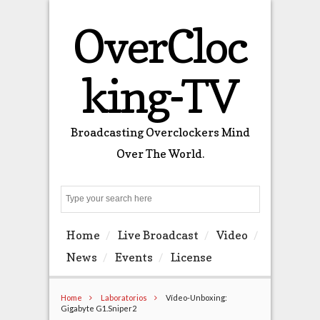
OverCloc
king-TV
Broadcasting Overclockers Mind
Over The World.
Search
Home
Live Broadcast
Video
News
Events
License
Home
Laboratorios
Vídeo-Unboxing:
Gigabyte G1.Sniper2