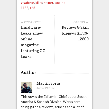
gigabyte
,
killer
,
sniper
,
socket
1155
,
z68
← Previous Post
Next Post →
Hardware-
Review: G.Skill
Leaks a new
Ripjaws X PC3-
online
12800
magazine
featuring OC-
Leaks
Author
Martín Soria
Author Website
This guy is the Editor-In-Chief at our South
America & Spanish Division. Works hard
doing guides, reviews, articles and a lot of