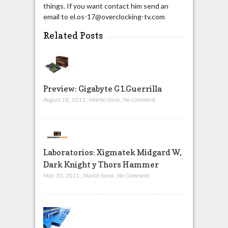
things. If you want contact him send an
email to el.os-17@overclocking-tv.com
Related Posts
Preview: Gigabyte G1.Guerrilla
August 18, 2011
,
Martín Soria
,
No Comment
Laboratorios: Xigmatek Midgard W,
Dark Knight y Thors Hammer
May 10, 2011
,
Martín Soria
,
No Comment