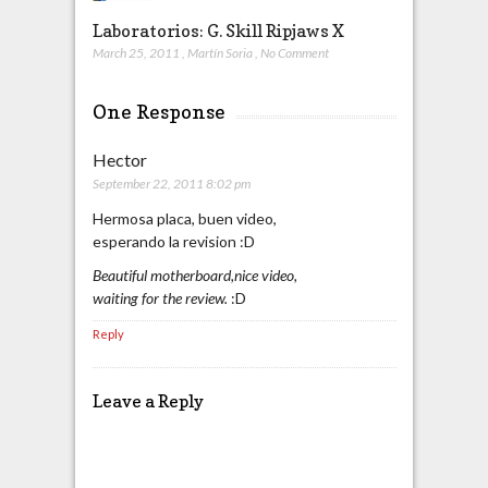
Laboratorios: G. Skill Ripjaws X
March 25, 2011
,
Martín Soria
,
No Comment
One Response
Hector
September 22, 2011 8:02 pm
Hermosa placa, buen video,
esperando la revision :D
Beautiful motherboard,nice video,
waiting for the review.
:D
Reply
Leave a Reply