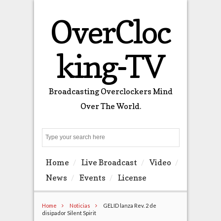
OverCloc
king-TV
Broadcasting Overclockers Mind
Over The World.
Search
Home
Live Broadcast
Video
News
Events
License
Home
Noticias
GELID lanza Rev. 2 de
disipador Silent Spirit