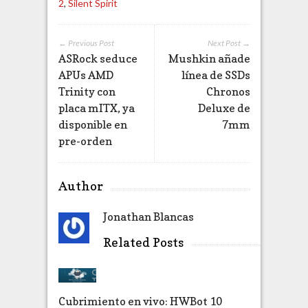
2
,
Silent Spirit
← Previous Post
Next Post →
ASRock seduce
Mushkin añade
APUs AMD
línea de SSDs
Trinity con
Chronos
placa mITX, ya
Deluxe de
disponible en
7mm
pre-orden
Author
Jonathan Blancas
Related Posts
Cubrimiento en vivo: HWBot 10