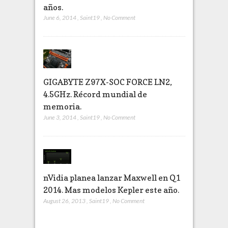
años.
June 6, 2014
,
Saint19
,
No Comment
GIGABYTE Z97X-SOC FORCE LN2,
4.5GHz. Récord mundial de
memoria.
June 3, 2014
,
Saint19
,
No Comment
nVidia planea lanzar Maxwell en Q1
2014. Mas modelos Kepler este año.
August 26, 2013
,
Saint19
,
No Comment