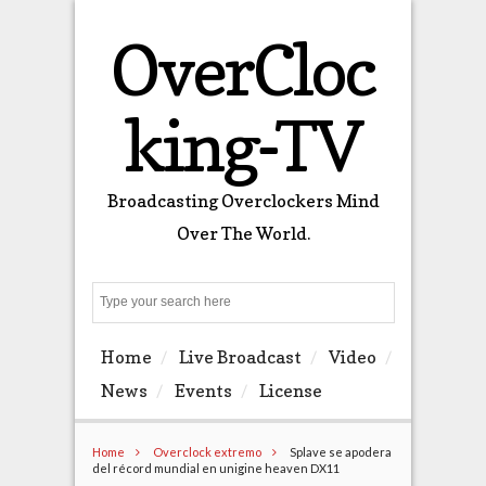
OverCloc
king-TV
Broadcasting Overclockers Mind
Over The World.
Search
Home
Live Broadcast
Video
News
Events
License
Home
Overclock extremo
Splave se apodera
del récord mundial en unigine heaven DX11