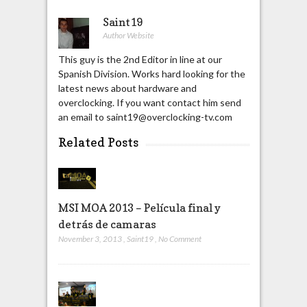
Saint19
Author Website
This guy is the 2nd Editor in line at our
Spanish Division. Works hard looking for the
latest news about hardware and
overclocking. If you want contact him send
an email to saint19@overclocking-tv.com
Related Posts
MSI MOA 2013 – Película final y
detrás de camaras
November 3, 2013
,
Saint19
,
No Comment