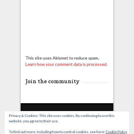
This site uses Akismet to reduce spam.
Learn how your comment data is processed.
Join the community
Privacy & Cookies: This site uses cookies. By continuing to use this
website, you agree to their use.
Home
Live Broadcast
Video
News
Events
License
To find out more, including how to control cookies, see here:
Cookie Policy