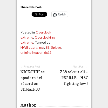
Share this Post:
Reddit
Posted in
Overclock
extremo
,
Overclocking
extremo
. Tagged as
HWBot.org
,
msi
,
SB
,
Splave
,
unigine heaven dx11
← Previous Post
Next Post →
NICKSHIH se
Z68 take it all –
apodera del
P67 R.I.P. – H67
récord en
fighting low !
3DMark03
Author