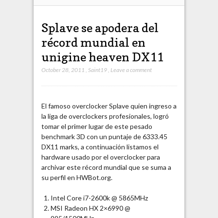
Splave se apodera del
récord mundial en
unigine heaven DX11
October 28, 2011
,
Saint19
,
Leave a comment
El famoso overclocker Splave quien ingreso a
la liga de overclockers profesionales, logró
tomar el primer lugar de este pesado
benchmark 3D con un puntaje de 6333.45
DX11 marks, a continuación listamos el
hardware usado por el overclocker para
archivar este récord mundial que se suma a
su perfil en HWBot.org.
Intel Core i7-2600k @ 5865MHz
MSI Radeon HX 2×6990 @