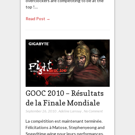
overclockers are competiting to be at the
top !…
Read Post →
GOOC 2010 – Résultats
de la Finale Mondiale
September 26, 2010
,
Adeline Larrouy
,
No Comment
La compétition est maintenant terminée.
Félicitations à Matose, Stephenyeong and
Speedtime.wing pour leurs performances.