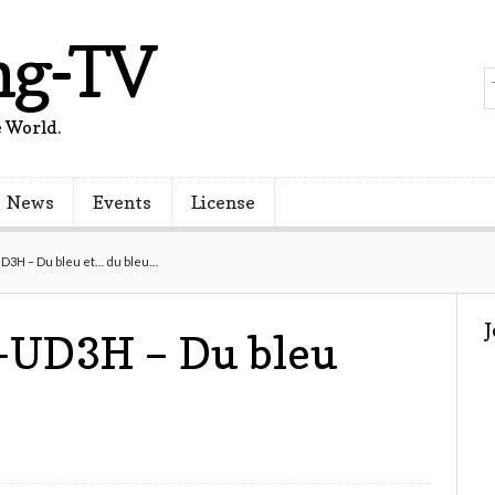
ng-TV
 World.
News
Events
License
D3H – Du bleu et… du bleu…
-UD3H – Du bleu