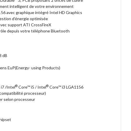
ra Durable™ 3, PCB proposant 2 onces de cuivre
ment intelligent de votre environnement
156 avec graphique intégré Intel HD Graphics
stion d’énergie optimisée
avec support ATI CrossFireX
ôle depuis votre téléphone Bluetooth
8 dB
éens EuP(Energy- using Products)
®
®
i7 /Intel
Core™ i5 / Intel
Core™ i3 LGA1156
 compatibilité processeur)
er selon processeur
hipset