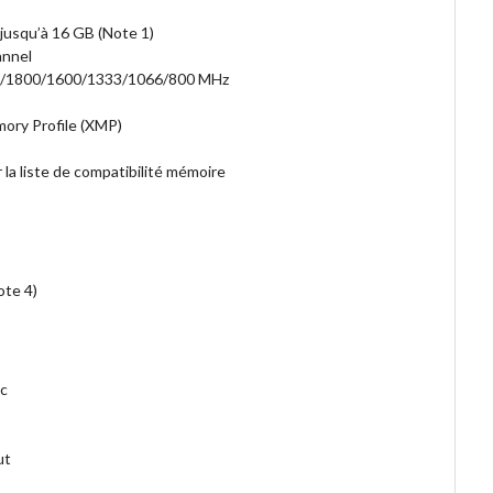
usqu’à 16 GB (Note 1)
annel
/1800/1600/1333/1066/800 MHz
ory Profile (XMP)
 la liste de compatibilité mémoire
ote 4)
c
ut