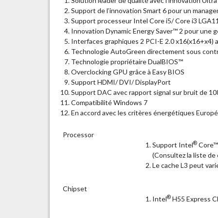
Solution leader de qualité avec l’innovation Ult
Support de l’innovation Smart 6 pour un manage
Support processeur Intel Core i5/ Core i3 LGA1
Innovation Dynamic Energy Saver™ 2 pour une ge
Interfaces graphiques 2 PCI-E 2.0 x16(x16+x4) 
Technologie AutoGreen directement sous contr
Technologie propriétaire DualBIOS™
Overclocking GPU grâce à Easy BIOS
Support HDMI/ DVI/ DisplayPort
Support DAC avec rapport signal sur bruit de 10
Compatibilité Windows 7
En accord avec les critères énergétiques Europ
Processor
®
Support Intel
Core™ 
(Consultez la liste de
Le cache L3 peut vari
Chipset
®
Intel
H55 Express C