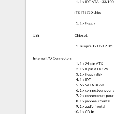
1 x IDE ATA-133/100/
iTE IT8720 chip:
1 x floppy
USB
Chipset:
Jusqu’à 12 USB 2.0/1.1
Internal I/O Connectors
1 x 24-pin ATX
1 x 8-pin ATX 12V
1 x floppy disk
1 x IDE
6 x SATA 3Gb/s
1 x connecteur pour 
2 x connecteurs pour
1 x panneau frontal
1 x audio frontal
1 x CD In