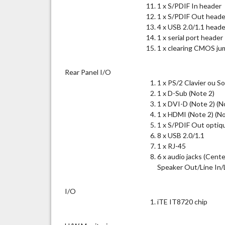
1 x S/PDIF In header
1 x S/PDIF Out heade
4 x USB 2.0/1.1 heade
1 x serial port header
1 x clearing CMOS ju
Rear Panel I/O
1 x PS/2 Clavier ou So
1 x D-Sub (Note 2)
1 x DVI-D (Note 2) (N
1 x HDMI (Note 2) (No
1 x S/PDIF Out optiq
8 x USB 2.0/1.1
1 x RJ-45
6 x audio jacks (Cen
Speaker Out/Line In
I/O
iTE IT8720 chip