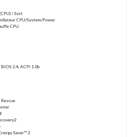
CPU) / Syst
entilateur CPU/System/Power
auffe CPU
M BIOS 2.4, ACPI 1.0b
S Rescue
enter
l
ecovery2
e
Energy Saver™ 2