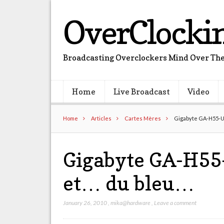
OverClocki
Broadcasting Overclockers Mind Over The
Home
Live Broadcast
Video
Home
Articles
Cartes Mères
Gigabyte GA-H55-U
Gigabyte GA-H55
et… du bleu…
January 26, 2010
,
mika@hardware
,
Leave a comment