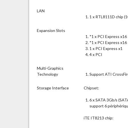
LAN
1 x RTL8111D chip (1
Expansion Slots
*1 x PCI Express x16 
*1 x PCI Express x16 
1 x PCI Express x1
4 x PCI
Multi-Graphics
Technology
Support ATI CrossFir
Storage Interface
Chipset:
6 x SATA 3Gb/s (SAT
support 6 périphéri
iTE IT8213 chip: