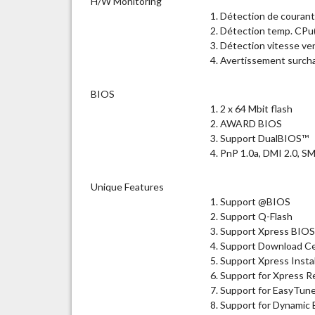
H/W Monitoring
Détection de courant
Détection temp. CPu(
Détection vitesse v
Avertissement surch
BIOS
2 x 64 Mbit flash
AWARD BIOS
Support DualBIOS™
PnP 1.0a, DMI 2.0, S
Unique Features
Support @BIOS
Support Q-Flash
Support Xpress BIO
Support Download C
Support Xpress Instal
Support for Xpress R
Support for EasyTun
Support for Dynamic 