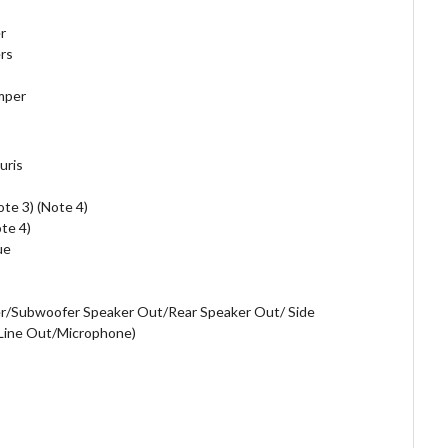
r
rs
mper
uris
ote 3) (Note 4)
te 4)
ue
ter/Subwoofer Speaker Out/Rear Speaker Out/ Side
/Line Out/Microphone)