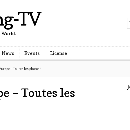
ng-TV
 World.
News
Events
License
rope – Toutes les photos !
 – Toutes les