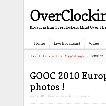
OverClocki
Broadcasting Overclockers Mind Over The
Home
Live Broadcast
Video
Home
Evénements
Compétition @fr
GOOC 2010 Eu
GOOC 2010 Europe
photos !
July 17, 2010
,
Timothée Pineau
,
Leave a comment