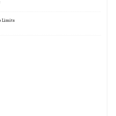
t
o Limits