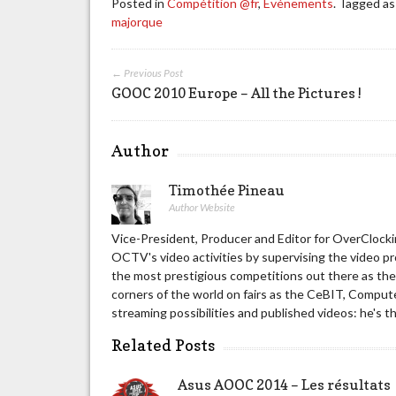
Posted in
Compétition @fr
,
Evénements
. Tagged a
majorque
← Previous Post
GOOC 2010 Europe – All the Pictures !
Author
Timothée Pineau
Author Website
Vice-President, Producer and Editor for OverClockin
OCTV's video activities by supervising the video p
the most prestigious competitions out there as t
corners of the world on fairs as the CeBIT, Compute
streaming possibilities and published videos: he's t
Related Posts
Asus AOOC 2014 – Les résultats