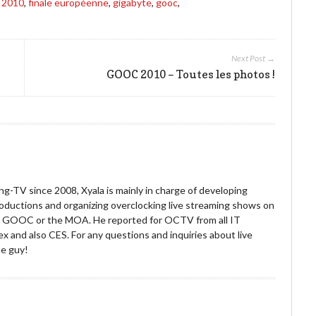
s
2010
,
finale européenne
,
gigabyte
,
gooc
,
Next Post →
GOOC 2010 – Toutes les photos !
g-TV since 2008, Xyala is mainly in charge of developing
roductions and organizing overclocking live streaming shows on
he GOOC or the MOA. He reported for OCTV from all IT
x and also CES. For any questions and inquiries about live
he guy!