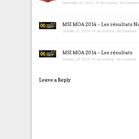
November 22, 2014
,
M. de Léséleuc
,
No Commen
MSI MOA 2014 – Les résultats N
October 21, 2014
,
M. de Léséleuc
,
No Comment
MSI MOA 2014 – Les résultats
October 18, 2014
,
M. de Léséleuc
,
No Comment
Leave a Reply