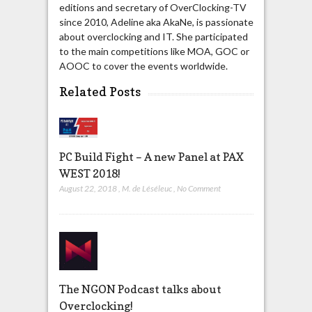
editions and secretary of OverClocking-TV
since 2010, Adeline aka AkaNe, is passionate
about overclocking and IT. She participated
to the main competitions like MOA, GOC or
AOOC to cover the events worldwide.
Related Posts
PC Build Fight – A new Panel at PAX
WEST 2018!
August 22, 2018
,
M. de Léséleuc
,
No Comment
The NGON Podcast talks about
Overclocking!