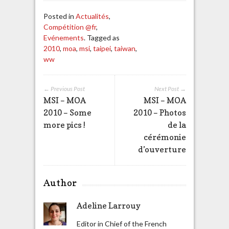
Posted in
Actualités
,
Compétition @fr
,
Evénements
. Tagged as
2010
,
moa
,
msi
,
taipei
,
taiwan
,
ww
← Previous Post
Next Post →
MSI – MOA
MSI – MOA
2010 – Some
2010 – Photos
more pics !
de la
cérémonie
d’ouverture
Author
Adeline Larrouy
Editor in Chief of the French