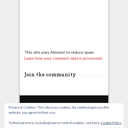
This site uses Akismet to reduce spam.
Learn how your comment data is processed.
Join the community
Privacy & Cookies: This site uses cookies. By continuing to use this
website, you agree to their use.
Home
Live Broadcast
Video
News
Events
License
To find out more, including how to control cookies, see here:
Cookie Policy
© OverClocking-TV 2026. Powered by
WordPress
&