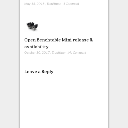
May 15, 2018
,
Trouffman
,
1 Comment
Open Benchtable Mini release &
availability
October 30, 2017
,
Trouffman
,
No Comment
Leave a Reply