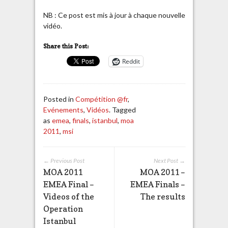
NB : Ce post est mis à jour à chaque nouvelle
vidéo.
Share this Post:
Reddit
Posted in
Compétition @fr
,
Evénements
,
Vidéos
. Tagged
as
emea
,
finals
,
istanbul
,
moa
2011
,
msi
← Previous Post
Next Post →
MOA 2011
MOA 2011 –
EMEA Final –
EMEA Finals –
Videos of the
The results
Operation
Istanbul