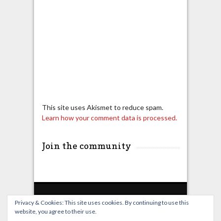
This site uses Akismet to reduce spam.
Learn how your comment data is processed.
Join the community
Privacy & Cookies: This site uses cookies. By continuing to use this
website, you agree to their use.
Home
Live Broadcast
Video
News
Events