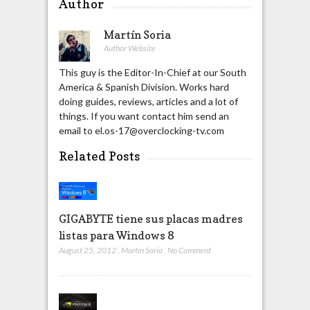
Author
Martín Soria
Author Website
This guy is the Editor-In-Chief at our South
America & Spanish Division. Works hard
doing guides, reviews, articles and a lot of
things. If you want contact him send an
email to el.os-17@overclocking-tv.com
Related Posts
GIGABYTE tiene sus placas madres
listas para Windows 8
August 25, 2012
,
Martín Soria
,
No Comment