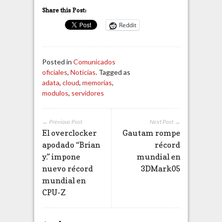
Share this Post:
Reddit
Posted in
Comunicados
oficiales
,
Noticias
. Tagged as
adata
,
cloud
,
memorias
,
modulos
,
servidores
← Previous Post
Next Post →
El overclocker
Gautam rompe
apodado “Brian
récord
y.” impone
mundial en
nuevo récord
3DMark05
mundial en
CPU-Z