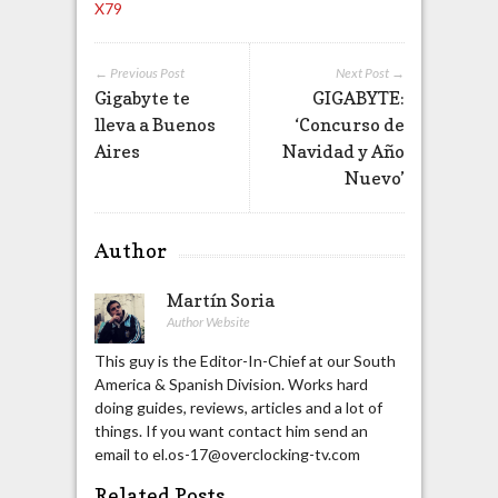
X79
← Previous Post
Next Post →
Gigabyte te
GIGABYTE:
lleva a Buenos
‘Concurso de
Aires
Navidad y Año
Nuevo’
Author
Martín Soria
Author Website
This guy is the Editor-In-Chief at our South
America & Spanish Division. Works hard
doing guides, reviews, articles and a lot of
things. If you want contact him send an
email to el.os-17@overclocking-tv.com
Related Posts