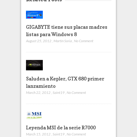
GIGABYTE tiene sus placas madres
listas para Windows 8
August 25, 2012
,
Martín Soria
,
No Comment
Saluden a Kepler, GTX 680 primer
lanzamiento
March 22, 2012
,
Saint19
,
No Comment
Leyenda MSI de la serie R7000
March 15, 2012
,
Saint19
,
No Comment