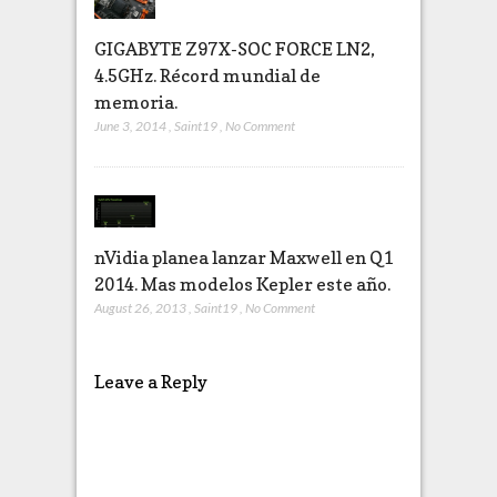
GIGABYTE Z97X-SOC FORCE LN2,
4.5GHz. Récord mundial de
memoria.
June 3, 2014
,
Saint19
,
No Comment
nVidia planea lanzar Maxwell en Q1
2014. Mas modelos Kepler este año.
August 26, 2013
,
Saint19
,
No Comment
Leave a Reply