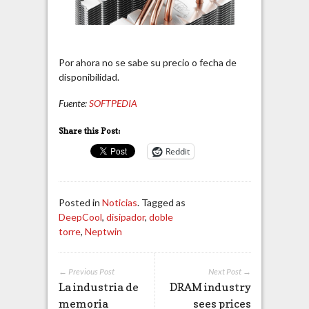
Por ahora no se sabe su precio o fecha de
disponibilidad.
Fuente:
SOFTPEDIA
Share this Post:
Reddit
Posted in
Noticias
. Tagged as
DeepCool
,
disipador
,
doble
torre
,
Neptwin
← Previous Post
Next Post →
La industria de
DRAM industry
memoria
sees prices