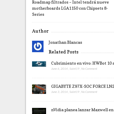
Roadmap filtrados – Intel tendrá nueve
motherboards LGA1150 con Chipsets 8-
Series
Author
Jonathan Blancas
Related Posts
Cubrimiento en vivo: HWBot 10 
June 6, 2014
,
Saint19
,
No Comment
GIGABYTE Z97X-SOC FORCE LN2,
June 3, 2014
,
Saint19
,
No Comment
nVidia planea lanzar Maxwell en