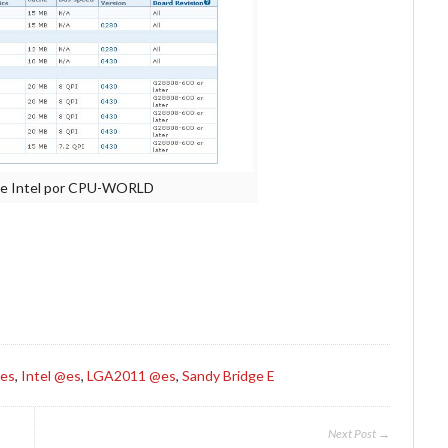
al de Intel por CPU-WORLD
@es
,
Intel @es
,
LGA2011 @es
,
Sandy Bridge E
Next Post →