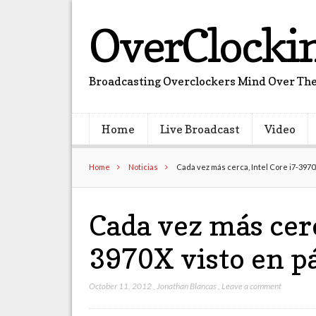
OverClocki
Broadcasting Overclockers Mind Over The
Home
Live Broadcast
Video
Home
Noticias
Cada vez más cerca, Intel Core i7-3970X 
Cada vez más cerc
3970X visto en pá
October 11, 2012
,
Jonathan Blancas
,
Leave a comment