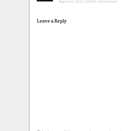
August 26, 2013
,
Saint19
,
No Comment
Leave a Reply