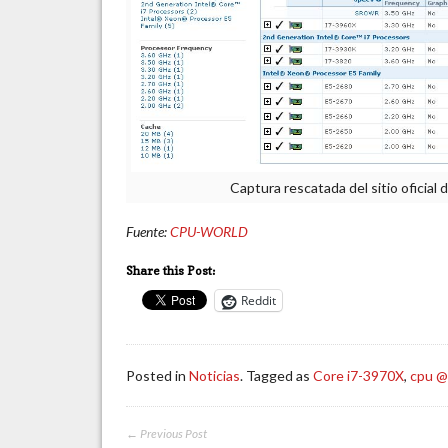
Captura rescatada del sitio ofici
Fuente:
CPU-WORLD
Share this Post:
Reddit
Posted in
Noticias
. Tagged as
Core i7-3970X
,
cpu 
← Previous Post