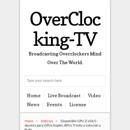
OverCloc
king-TV
Broadcasting Overclockers Mind
Over The World.
Search
Home
Live Broadcast
Video
News
Events
License
Home
Noticias
Disponible GPU-Z v0.6.5 –
Ajustes para GPUs Kepler, APUs Trinity, y solución a
bugs