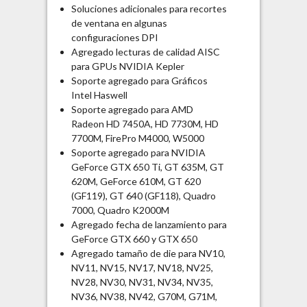
Soluciones adicionales para recortes
de ventana en algunas
configuraciones DPI
Agregado lecturas de calidad AISC
para GPUs NVIDIA Kepler
Soporte agregado para Gráficos
Intel Haswell
Soporte agregado para AMD
Radeon HD 7450A, HD 7730M, HD
7700M, FirePro M4000, W5000
Soporte agregado para NVIDIA
GeForce GTX 650 Ti, GT 635M, GT
620M, GeForce 610M, GT 620
(GF119), GT 640 (GF118), Quadro
7000, Quadro K2000M
Agregado fecha de lanzamiento para
GeForce GTX 660 y GTX 650
Agregado tamaño de die para NV10,
NV11, NV15, NV17, NV18, NV25,
NV28, NV30, NV31, NV34, NV35,
NV36, NV38, NV42, G70M, G71M,