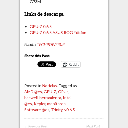
G73M
Links de descarga:
GPU-Z 0.6.5
GPU-Z 0.6.5 ASUS ROG Edition
Fuente:
TECHPOWERUP
Share this Post:
Reddit
Posted in
Noticias
. Tagged as
AMD @es
,
GPU-Z
,
GPUs
,
haswell
,
herramienta
,
Intel
@es
,
Kepler
,
monitoreo
,
Software @es
,
Trinity
,
v0.6.5
← Previous Post
Next Post →