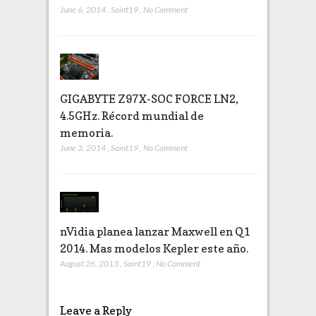
June 6, 2014
,
Saint19
,
No Comment
GIGABYTE Z97X-SOC FORCE LN2,
4.5GHz. Récord mundial de
memoria.
June 3, 2014
,
Saint19
,
No Comment
nVidia planea lanzar Maxwell en Q1
2014. Mas modelos Kepler este año.
August 26, 2013
,
Saint19
,
No Comment
Leave a Reply