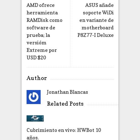
AMD ofrece
ASUS añade
herramienta
soporte WiDi
RAMDisk como
en variante de
software de
motherboard
prueba; la
P8Z77-I Deluxe
versióm
Extreme por
USD $20
Author
Jonathan Blancas
Related Posts
Cubrimiento en vivo: HWBot 10
años.