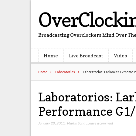
OverClocki
Broadcasting Overclockers Mind Over The
Home
Live Broadcast
Video
Home
Laboratorios
Laboratorios: Larkooler Extreme 
Laboratorios: La
Performance G1/
January 20, 2011
,
Martín Soria
,
Leave a comment