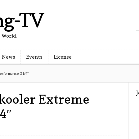
ng-TV
 World.
News
Events
License
Performance G1/4″
rkooler Extreme
4″