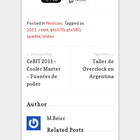
Posted in
Noticias
. Tagged as
2011
,
cebit
,
gtx570
,
gtx580
,
sparkle
,
Video
← Previous Post
Next Post →
CeBIT 2011 –
Taller de
Cooler Master
Overclock en
– Fuentes de
Argentina
poder
Author
M.Beier
Related Posts