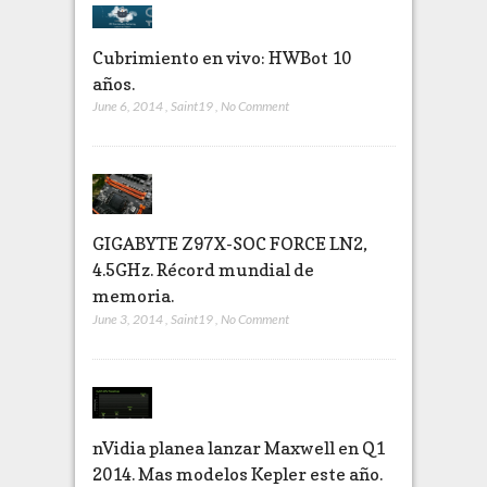
Cubrimiento en vivo: HWBot 10
años.
June 6, 2014
,
Saint19
,
No Comment
GIGABYTE Z97X-SOC FORCE LN2,
4.5GHz. Récord mundial de
memoria.
June 3, 2014
,
Saint19
,
No Comment
nVidia planea lanzar Maxwell en Q1
2014. Mas modelos Kepler este año.