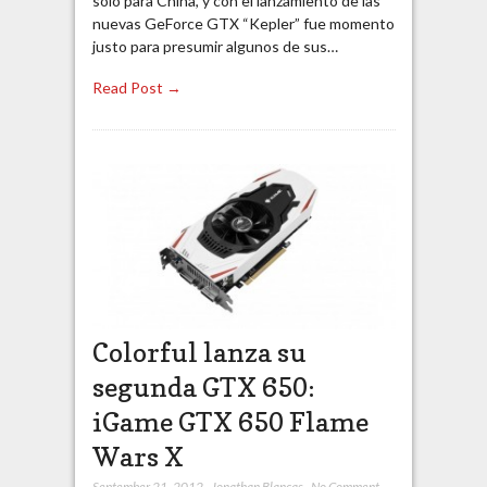
solo para China, y con el lanzamiento de las
nuevas GeForce GTX “Kepler” fue momento
justo para presumir algunos de sus…
Read Post →
Colorful lanza su
segunda GTX 650:
iGame GTX 650 Flame
Wars X
September 21, 2012
,
Jonathan Blancas
,
No Comment