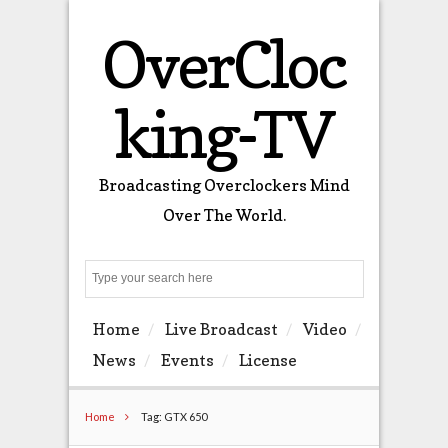
OverCloc
king-TV
Broadcasting Overclockers Mind
Over The World.
Search
Home
Live Broadcast
Video
News
Events
License
Home
Tag: GTX 650