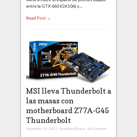
entre la GTX 660 (GK106) y…
Read Post →
MSI lleva Thunderbolt a
las masas con
motherboard Z77A-G45
Thunderbolt
September 25, 2012
,
Jonathan Blancas
,
No Comment