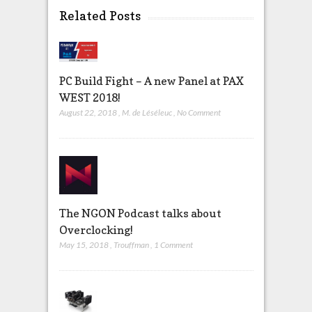
Related Posts
PC Build Fight – A new Panel at PAX
WEST 2018!
August 22, 2018
,
M. de Léséleuc
,
No Comment
The NGON Podcast talks about
Overclocking!
May 15, 2018
,
Trouffman
,
1 Comment