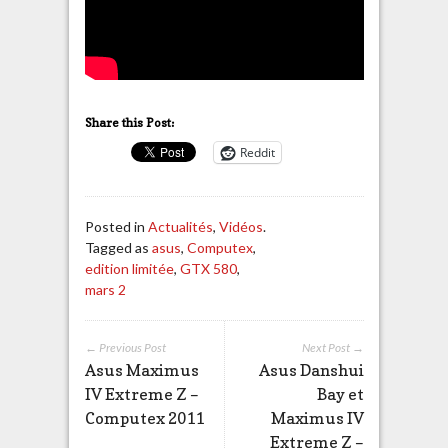
Share this Post:
Reddit
Posted in
Actualités
,
Vidéos
.
Tagged as
asus
,
Computex
,
edition limitée
,
GTX 580
,
mars 2
← Previous Post
Next Post →
Asus Maximus
Asus Danshui
IV Extreme Z –
Bay et
Computex 2011
Maximus IV
Extreme Z –