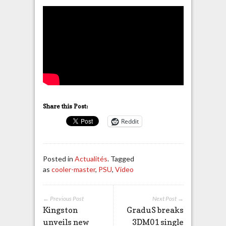
Share this Post:
Reddit
Posted in
Actualités
. Tagged
as
cooler-master
,
PSU
,
Video
← Previous Post
Next Post →
Kingston
GraduS breaks
unveils new
3DM01 single