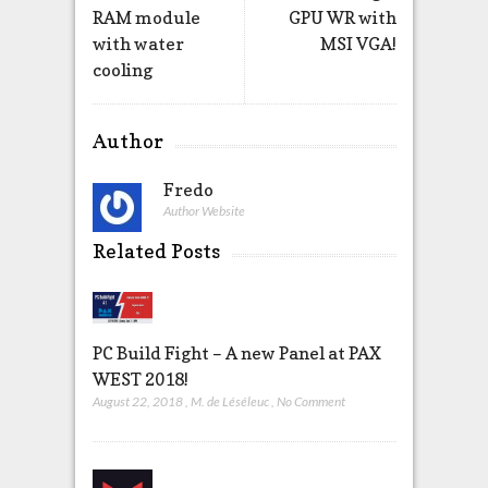
RAM module
GPU WR with
with water
MSI VGA!
cooling
Author
Fredo
Author Website
Related Posts
PC Build Fight – A new Panel at PAX
WEST 2018!
August 22, 2018
,
M. de Léséleuc
,
No Comment