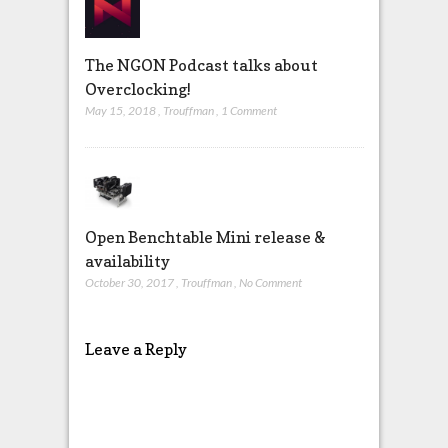
The NGON Podcast talks about
Overclocking!
May 15, 2018
,
Trouffman
,
1 Comment
Open Benchtable Mini release &
availability
October 30, 2017
,
Trouffman
,
No Comment
Leave a Reply