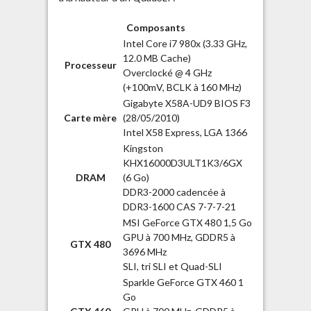
Composants
Intel Core i7 980x (3.33 GHz,
12.0 MB Cache)
Processeur
Overclocké @ 4 GHz
(+100mV, BCLK à 160 MHz)
Gigabyte X58A-UD9 BIOS F3
Carte mère
(28/05/2010)
Intel X58 Express, LGA 1366
Kingston
KHX16000D3ULT1K3/6GX
DRAM
(6 Go)
DDR3-2000 cadencée à
DDR3-1600 CAS 7-7-7-21
MSI GeForce GTX 480 1,5 Go
GPU à 700 MHz, GDDR5 à
GTX 480
3696 MHz
SLI, tri SLI et Quad-SLI
Sparkle GeForce GTX 460 1
Go