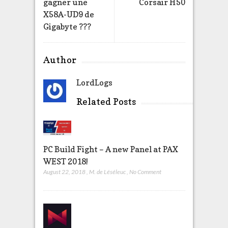
gagner une
Corsair H50
X58A-UD9 de
Gigabyte ???
Author
LordLogs
Related Posts
PC Build Fight – A new Panel at PAX
WEST 2018!
August 22, 2018
,
M. de Léséleuc
,
No Comment