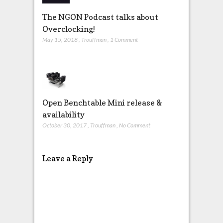
The NGON Podcast talks about
Overclocking!
May 15, 2018
,
Trouffman
,
1 Comment
Open Benchtable Mini release &
availability
October 30, 2017
,
Trouffman
,
No Comment
Leave a Reply