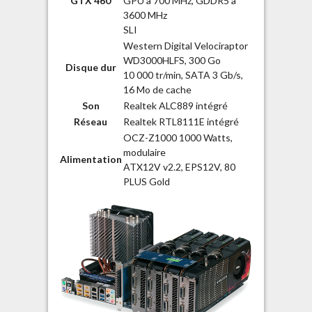
GTX 460
GPU à 700 MHz, GDDR5 à
3600 MHz
SLI
Western Digital Velociraptor
WD3000HLFS, 300 Go
Disque dur
10 000 tr/min, SATA 3 Gb/s,
16 Mo de cache
Son
Realtek ALC889 intégré
Réseau
Realtek RTL8111E intégré
OCZ-Z1000 1000 Watts,
modulaire
Alimentation
ATX12V v2.2, EPS12V, 80
PLUS Gold