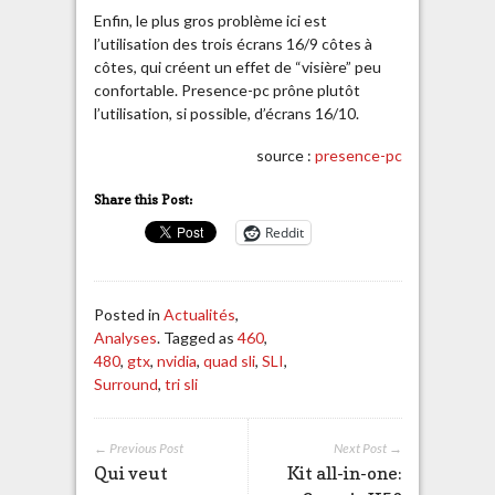
Enfin, le plus gros problème ici est
l’utilisation des trois écrans 16/9 côtes à
côtes, qui créent un effet de “visière” peu
confortable. Presence-pc prône plutôt
l’utilisation, si possible, d’écrans 16/10.
source :
presence-pc
Share this Post:
Reddit
Posted in
Actualités
,
Analyses
. Tagged as
460
,
480
,
gtx
,
nvidia
,
quad sli
,
SLI
,
Surround
,
tri sli
← Previous Post
Next Post →
Qui veut
Kit all-in-one: