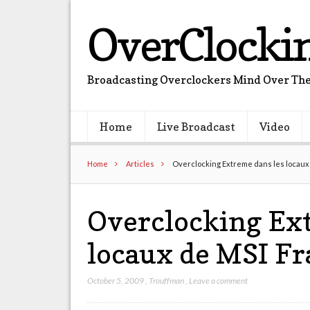
OverClocki
Broadcasting Overclockers Mind Over The
Home
Live Broadcast
Video
Home
Articles
Overclocking Extreme dans les locaux
Overclocking Ext
locaux de MSI Fr
October 5, 2009
,
Trouffman
,
Leave a comment