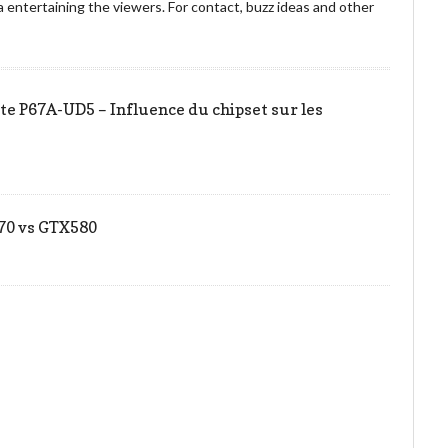
entertaining the viewers. For contact, buzz ideas and other
!
e P67A-UD5 – Influence du chipset sur les
570 vs GTX580