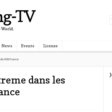
ng-TV
 World.
News
Events
License
 de MSI France
reme dans les
ance