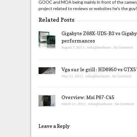
GOOC and MOA being mainly in front of the camera 
project related to reviews or websites he's the guy
Related Posts
Gigabyte Z68X-UD5-B3 vs Gigabyt
performances
August 7, 2011
,
mika@hardware
,
No Comment
Vga sur le grill : HD6950 vs GTX
May 21, 2011
,
mika@hardware
,
No Comment
Overview: Msi P67-C45
March 11, 2011
,
mika@hardware
,
No Comment
Leave a Reply