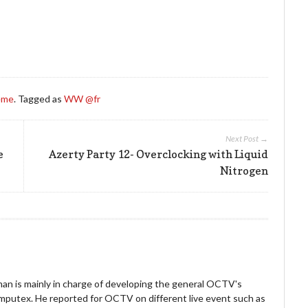
eme
. Tagged as
WW @fr
Next Post →
e
Azerty Party 12- Overclocking with Liquid
Nitrogen
an is mainly in charge of developing the general OCTV's
omputex. He reported for OCTV on different live event such as