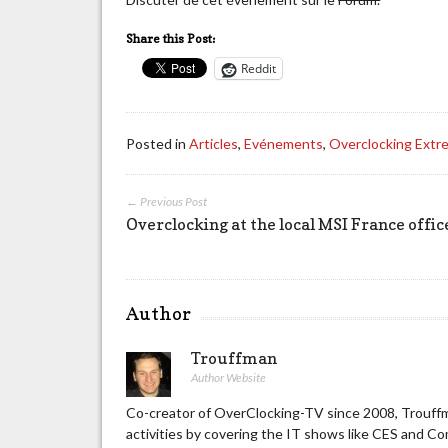
Share this Post:
Reddit
Posted in
Articles
,
Evénements
,
Overclocking Extr
← Previous Post
Overclocking at the local MSI France offic
Author
Trouffman
Author Website
Co-creator of OverClocking-TV since 2008, Trouffm
activities by covering the IT shows like CES and C