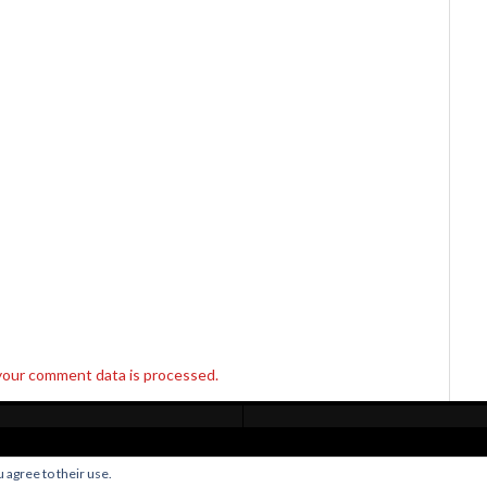
your comment data is processed.
Home
Live Broadcast
Video
News
Events
License
 agree to their use.