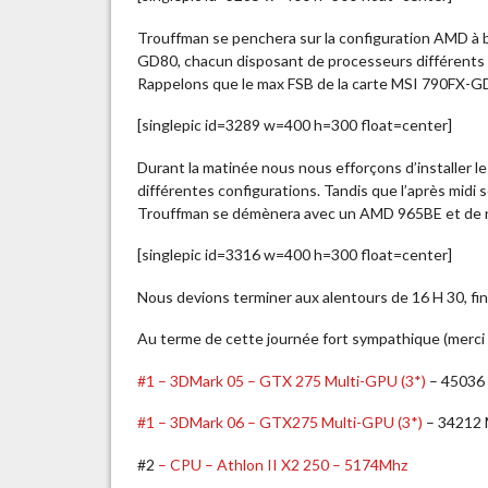
Trouffman se penchera sur la configuration AMD à 
GD80, chacun disposant de processeurs différents p
Rappelons que le max FSB de la carte MSI 790FX-GD7
[singlepic id=3289 w=400 h=300 float=center]
Durant la matinée nous nous efforçons d’installer l
différentes configurations. Tandis que l’après midi
Trouffman se démènera avec un AMD 965BE et de 
[singlepic id=3316 w=400 h=300 float=center]
Nous devions terminer aux alentours de 16 H 30, f
Au terme de cette journée fort sympathique (merci Ale
#1 – 3DMark 05 – GTX 275 Multi-GPU (3*)
– 45036
#1 – 3DMark 06 – GTX275 Multi-GPU (3*)
– 34212 
#2
– CPU – Athlon II X2 250 – 5174Mhz