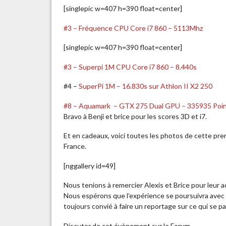
[singlepic w=407 h=390 float=center]
#3 – Fréquence CPU Core i7 860 – 5113Mhz
[singlepic w=407 h=390 float=center]
#3 – Superpi 1M CPU Core i7 860 – 8.440s
#4 –
SuperPi 1M – 16.830s sur Athlon II X2 250
#8 – Aquamark – GTX 275 Dual GPU – 335935 Poi
Bravo à Benji et brice pour les scores 3D et i7.
Et en cadeaux, voici toutes les photos de cette pr
France.
[nggallery id=49]
Nous tenions à remercier Alexis et Brice pour leur 
Nous espérons que l’expérience se poursuivra avec
toujours convié à faire un reportage sur ce qui se p
Discuter de cet évènement sur le
Forum.