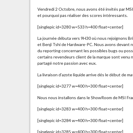
Vendredi 2 Octobre, nous avons été invités par MSI
et pourquoi pas réaliser des scores intéressants.
[singlepic id=3280 w=533 h=400 float=center]
La journée débuta vers 9H30 où nous rejoignons Bric
et Benji Tshi de Hardware-PC. Nous avons devant nou
du reporting concernant les possibles bugs ou possi
certains revendeurs client de la marque sont venu n
partagé notre passion avec eux.
La livraison d’azote liquide arrive dés le début de m
[singlepic id=3277 w=400 h=300 float=center]
Nous nous installons dans le ShowRoom de MSI Franc
[singlepic id=3283 w=400 h=300 float=center]
[singlepic id=3284 w=400 h=300 float=center]
[singlepic id=3285 w=400 h=300 float=center]