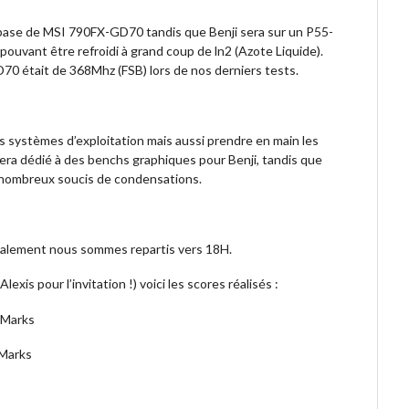
base de MSI 790FX-GD70 tandis que Benji sera sur un P55-
ouvant être refroidi à grand coup de ln2 (Azote Liquide).
0 était de 368Mhz (FSB) lors de nos derniers tests.
es systèmes d’exploitation mais aussi prendre en main les
 sera dédié à des benchs graphiques pour Benji, tandis que
nombreux soucis de condensations.
inalement nous sommes repartis vers 18H.
xis pour l’invitation !) voici les scores réalisés :
 Marks
Marks