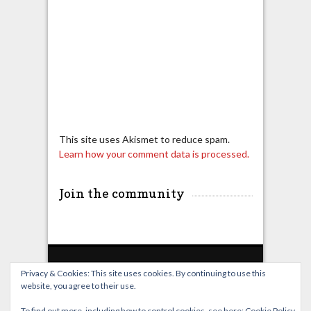
This site uses Akismet to reduce spam.
Learn how your comment data is processed.
Join the community
Privacy & Cookies: This site uses cookies. By continuing to use this
website, you agree to their use.
Home
Live Broadcast
Video
News
Events
License
To find out more, including how to control cookies, see here:
Cookie Policy