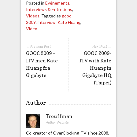
Posted in
Evénements
,
Interviews & Entretiens
,
Vidéos
. Tagged as
gooc
2009
,
interview
,
Kate Huang
,
Video
← Previous Post
Next Post →
GOOC 2009 –
GOOC 2009-
ITV med Kate
ITV with Kate
Huang fra
Huang in
Gigabyte
Gigabyte HQ
(Taipei)
Author
Trouffman
Author Website
Co-creator of OverClocking-TV since 2008,