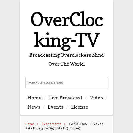
OverCloc
king-TV
Broadcasting Overclockers Mind
Over The World.
Search
Home
Live Broadcast
Video
News
Events
License
Home
Evénements
GOOC 2009 – ITV avec
Kate Huang de Gigabyte HQ (Taipei)