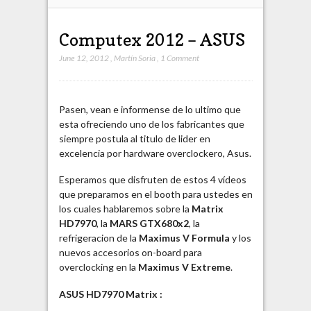
Computex 2012 – ASUS
June 12, 2012
,
Martín Soria
,
1 Comment
Pasen, vean e informense de lo ultimo que
esta ofreciendo uno de los fabricantes que
siempre postula al titulo de lider en
excelencia por hardware overclockero, Asus.
Esperamos que disfruten de estos 4 vídeos
que preparamos en el booth para ustedes en
los cuales hablaremos sobre la
Matrix
HD7970
, la
MARS GTX680x2
, la
refrigeracion de la
Maximus V Formula
y los
nuevos accesorios on-board para
overclocking en la
Maximus V Extreme
.
ASUS HD7970 Matrix :