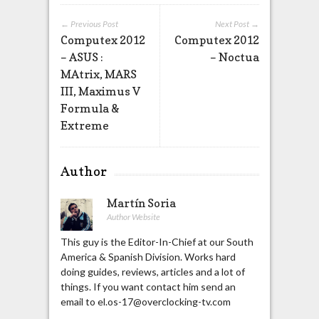
← Previous Post
Next Post →
Computex 2012
Computex 2012
– ASUS :
– Noctua
MAtrix, MARS
III, Maximus V
Formula &
Extreme
Author
Martín Soria
Author Website
This guy is the Editor-In-Chief at our South
America & Spanish Division. Works hard
doing guides, reviews, articles and a lot of
things. If you want contact him send an
email to el.os-17@overclocking-tv.com