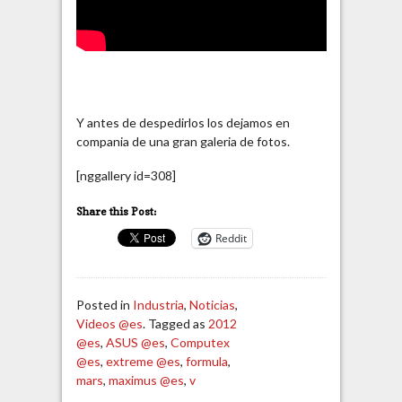
Y antes de despedirlos los dejamos en
compania de una gran galeria de fotos.
[nggallery id=308]
Share this Post:
Reddit
Posted in
Industria
,
Noticias
,
Videos @es
. Tagged as
2012
@es
,
ASUS @es
,
Computex
@es
,
extreme @es
,
formula
,
mars
,
maximus @es
,
v