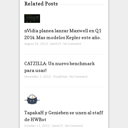
Related Posts
nVidia planea lanzar Maxwell en Q1
2014. Mas modelos Kepler este año.
August 26, 2013
,
Saint19
,
No Comment
CATZILLA: Un nuevo benchmark
para usar!
November 1, 2012
,
Trouffman
,
No Comment
TapakaH y Genieben se unen al staff
de HWBot
October 11, 2012
,
Saint19
,
No Comment