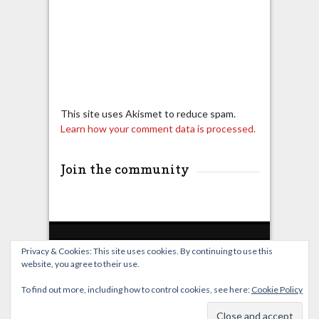
This site uses Akismet to reduce spam.
Learn how your comment data is processed.
Join the community
Privacy & Cookies: This site uses cookies. By continuing to use this
website, you agree to their use.
Home
Live Broadcast
Video
News
Events
License
To find out more, including how to control cookies, see here:
Cookie Policy
© OverClocking-TV 2026. Powered by
WordPress
&
FancyThemes