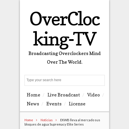
OverCloc
king-TV
Broadcasting Overclockers Mind
Over The World.
Search
Home
Live Broadcast
Video
News
Events
License
Home
Noticias
EKWB lleva al mercado sus
bloques de agua Supremacy Elite Series