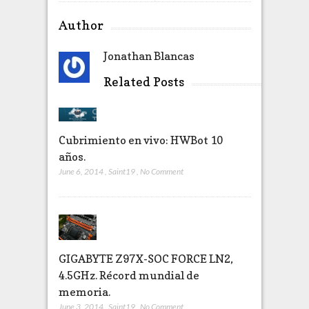
Author
Jonathan Blancas
Related Posts
Cubrimiento en vivo: HWBot 10
años.
June 6, 2014
,
Saint19
,
No Comment
GIGABYTE Z97X-SOC FORCE LN2,
4.5GHz. Récord mundial de
memoria.
June 3, 2014
,
Saint19
,
No Comment