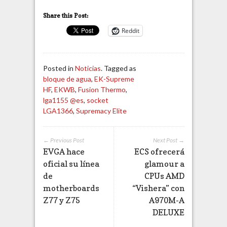
Share this Post:
Reddit
Posted in
Noticias
. Tagged as
bloque de agua
,
EK-Supreme
HF
,
EKWB
,
Fusion Thermo
,
lga1155 @es
,
socket
LGA1366
,
Supremacy Elite
← Previous Post
Next Post →
EVGA hace
ECS ofrecerá
oficial su línea
glamour a
de
CPUs AMD
motherboards
“Vishera” con
Z77 y Z75
A970M-A
DELUXE