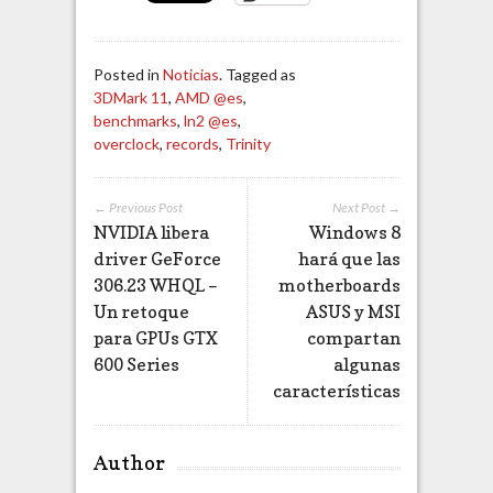
Posted in
Noticias
. Tagged as
3DMark 11
,
AMD @es
,
benchmarks
,
ln2 @es
,
overclock
,
records
,
Trinity
← Previous Post
Next Post →
NVIDIA libera
Windows 8
driver GeForce
hará que las
306.23 WHQL –
motherboards
Un retoque
ASUS y MSI
para GPUs GTX
compartan
600 Series
algunas
características
Author