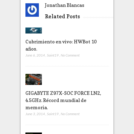
Jonathan Blancas
Related Posts
Cubrimiento en vivo: HWBot 10
años.
June 6, 2014
,
Saint19
,
No Comment
GIGABYTE Z97X-SOC FORCE LN2,
4.5GHz. Récord mundial de
memoria.
June 3, 2014
,
Saint19
,
No Comment