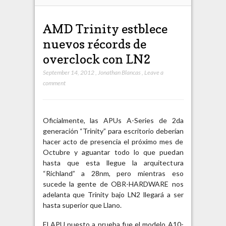
AMD Trinity estblece
nuevos récords de
overclock con LN2
September 14, 2012
,
Jonathan Blancas
,
Leave a
comment
Oficialmente, las APUs A-Series de 2da
generación “Trinity” para escritorio deberían
hacer acto de presencia el próximo mes de
Octubre y aguantar todo lo que puedan
hasta que esta llegue la arquitectura
“Richland” a 28nm, pero mientras eso
sucede la gente de OBR-HARDWARE nos
adelanta que Trinity bajo LN2 llegará a ser
hasta superior que Llano.
El APU puesto a prueba fue el modelo A10-