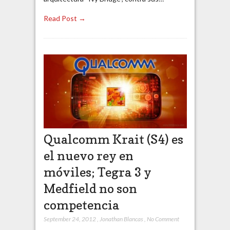
Read Post →
Qualcomm Krait (S4) es
el nuevo rey en
móviles; Tegra 3 y
Medfield no son
competencia
September 24, 2012
,
Jonathan Blancas
,
No Comment