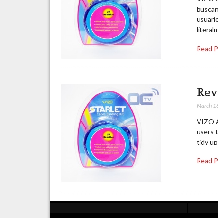
buscan
usuari
litera
Read 
Rev
March 1
VIZO As
users t
tidy up 
Read 