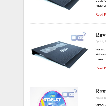
posible
¿que e
Read 
Rev
April 4,
For mos
airflow
overcl
Read 
Rev
March 1
VIZO d