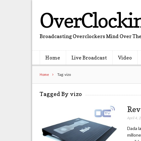
OverClocki
Broadcasting Overclockers Mind Over The
Home
Live Broadcast
Video
Home
Tag: vizo
Tagged By vizo
Rev
April 4,
Dada l
millon