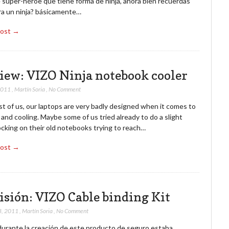
 súper-héroe que tiene forma de ninja, ahora bien recuerdas
ra un ninja? básicamente…
Post →
iew: VIZO Ninja notebook cooler
 2011
,
Martín Soria
,
No Comment
t of us, our laptops are very badly designed when it comes to
 and cooling. Maybe some of us tried already to do a slight
ocking on their old notebooks trying to reach…
Post →
isión: VIZO Cable binding Kit
8, 2011
,
Martín Soria
,
No Comment
urante la creación de este producto de seguro estaba