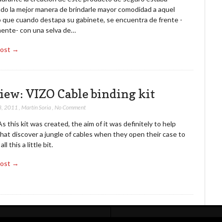
do la mejor manera de brindarle mayor comodidad a aquel
o que cuando destapa su gabinete, se encuentra de frente -
lmente- con una selva de…
Post →
iew: VIZO Cable binding kit
8, 2011
,
Martín Soria
,
No Comment
 this kit was created, the aim of it was definitely to help
hat discover a jungle of cables when they open their case to
all this a little bit.
Post →