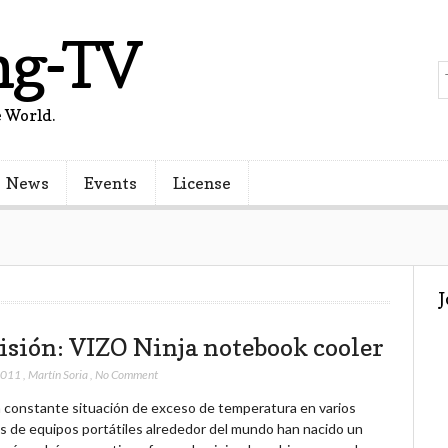
ng-TV
 World.
News
Events
License
isión: VIZO Ninja notebook cooler
 2011
,
Martín Soria
,
No Comment
a constante situación de exceso de temperatura en varios
es de equipos portátiles alrededor del mundo han nacido un