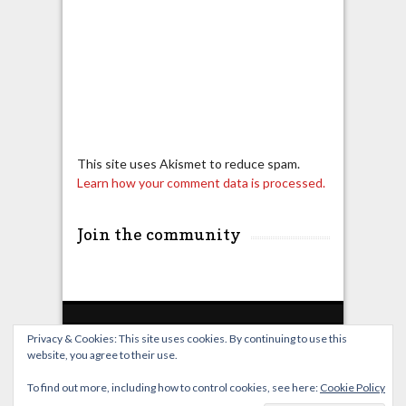
This site uses Akismet to reduce spam.
Learn how your comment data is processed.
Join the community
Privacy & Cookies: This site uses cookies. By continuing to use this
website, you agree to their use.
Home
Live Broadcast
Video
News
Events
License
To find out more, including how to control cookies, see here:
Cookie Policy
© OverClocking-TV 2026. Powered by
WordPress
&