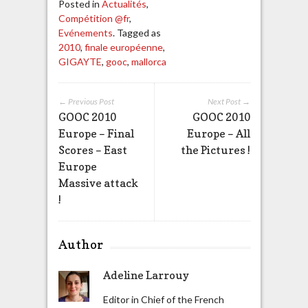
Posted in
Actualités
,
Compétition @fr
,
Evénements
. Tagged as
2010
,
finale européenne
,
GIGAYTE
,
gooc
,
mallorca
← Previous Post
Next Post →
GOOC 2010
GOOC 2010
Europe – Final
Europe – All
Scores – East
the Pictures !
Europe
Massive attack
!
Author
Adeline Larrouy
Editor in Chief of the French