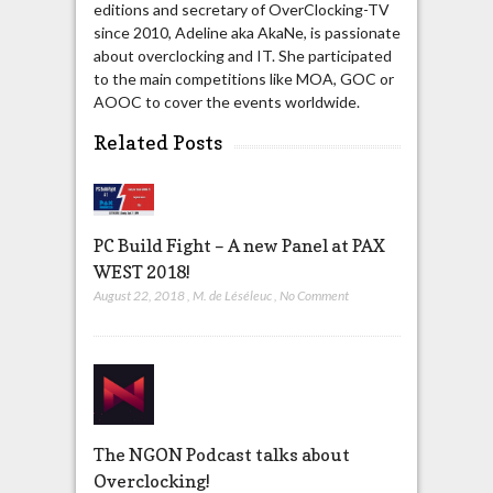
editions and secretary of OverClocking-TV
since 2010, Adeline aka AkaNe, is passionate
about overclocking and IT. She participated
to the main competitions like MOA, GOC or
AOOC to cover the events worldwide.
Related Posts
PC Build Fight – A new Panel at PAX
WEST 2018!
August 22, 2018
,
M. de Léséleuc
,
No Comment
The NGON Podcast talks about
Overclocking!