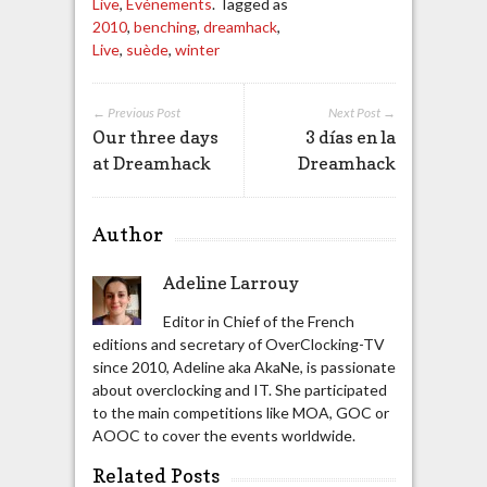
Live
,
Evénements
. Tagged as
2010
,
benching
,
dreamhack
,
Live
,
suède
,
winter
← Previous Post
Next Post →
Our three days
3 días en la
at Dreamhack
Dreamhack
Author
Adeline Larrouy
Editor in Chief of the French
editions and secretary of OverClocking-TV
since 2010, Adeline aka AkaNe, is passionate
about overclocking and IT. She participated
to the main competitions like MOA, GOC or
AOOC to cover the events worldwide.
Related Posts