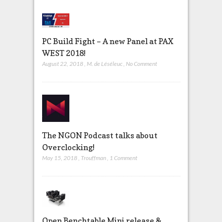
PC Build Fight – A new Panel at PAX
WEST 2018!
August 22, 2018
,
M. de Léséleuc
,
No Comment
The NGON Podcast talks about
Overclocking!
May 15, 2018
,
Trouffman
,
1 Comment
Open Benchtable Mini release &