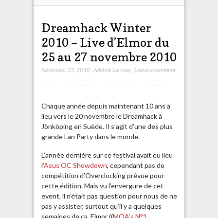
Dreamhack Winter
2010 – Live d’Elmor du
25 au 27 novembre 2010
November 25, 2010
,
Adeline Larrouy
,
Leave a comment
Chaque année depuis maintenant 10 ans a
lieu vers le 20 novembre le Dreamhack à
Jönköping en Suède. Il s’agit d’une des plus
grande Lan Party dans le monde.
L’année dernière sur ce festival avait eu lieu
l’
Asus OC Showdown
, cependant pas de
compétition d’Overclocking prévue pour
cette édition. Mais vu l’envergure de cet
event, il n’était pas question pour nous de ne
pas y assister, surtout qu’il y a quelques
semaines de ça, Elmor ((
MOA’s N°1