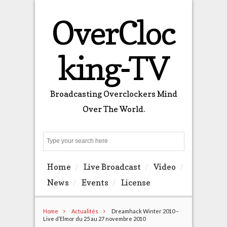
OverCloc
king-TV
Broadcasting Overclockers Mind
Over The World.
Search
Home
Live Broadcast
Video
News
Events
License
Home
Actualités
Dreamhack Winter 2010 –
Live d’Elmor du 25 au 27 novembre 2010