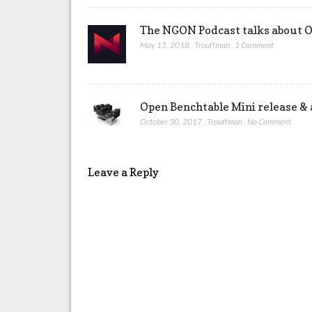
The NGON Podcast talks about O
May 15, 2018
,
Trouffman
,
1 Comment
Open Benchtable Mini release & a
October 30, 2017
,
Trouffman
,
No Comment
Leave a Reply