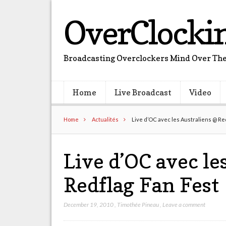
OverClocki
Broadcasting Overclockers Mind Over The
Home
Live Broadcast
Video
Home
Actualités
Live d’OC avec les Australiens @ Re
Live d’OC avec le
Redflag Fan Fest
December 19, 2010
,
Timothée Pineau
,
Leave a comment