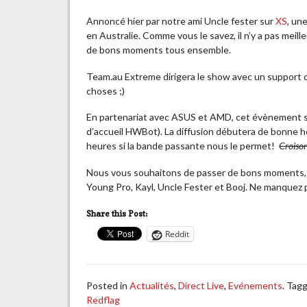
Annoncé hier par notre ami Uncle fester sur
XS
, un
en Australie. Comme vous le savez, il n’y a pas mei
de bons moments tous ensemble.
Team.au Extreme dirigera le show avec un support d
choses ;)
En partenariat avec ASUS et AMD, cet évènement se
d’accueil HWBot). La diffusion débutera de bonne h
heures si la bande passante nous le permet!
Croison
Nous vous souhaitons de passer de bons moments, et
Young Pro, Kayl, Uncle Fester et Booj. Ne manquez
Share this Post:
Reddit
Posted in
Actualités
,
Direct Live
,
Evénements
. Tag
Redflag