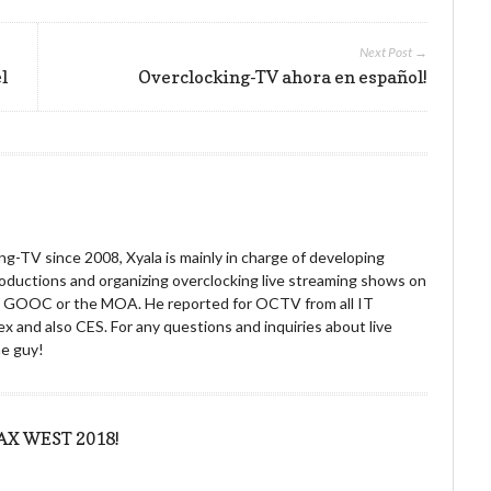
Next Post →
l
Overclocking-TV ahora en español!
g-TV since 2008, Xyala is mainly in charge of developing
roductions and organizing overclocking live streaming shows on
he GOOC or the MOA. He reported for OCTV from all IT
x and also CES. For any questions and inquiries about live
he guy!
 PAX WEST 2018!