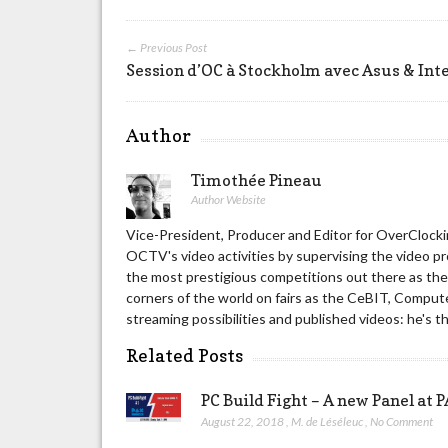
← Previous Post
Session d’OC à Stockholm avec Asus & Inte
Author
Timothée Pineau
Author Website
Vice-President, Producer and Editor for OverClockin
OCTV's video activities by supervising the video p
the most prestigious competitions out there as t
corners of the world on fairs as the CeBIT, Compute
streaming possibilities and published videos: he's t
Related Posts
PC Build Fight – A new Panel at
August 22, 2018
,
M. de Léséleuc
,
No Comment