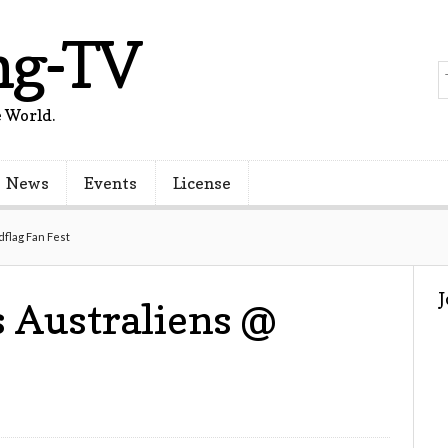
ng-TV
 World.
News
Events
License
dflag Fan Fest
s Australiens @