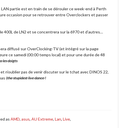
e LAN partie est en train de se dérouler ce week-end à Perth
lleure occasion pour se retrouver entre Overclockers et passer
e 400L de LN2 et se concentrera sur la 6970 et d’autres…
ra diffusé sur OverClocking-TV (et intégré sur la page
eure ce samedi (00:00 temps local) et pour une durée de 48
s les doigts
 n’oublier pas de venir discuter sur le tchat avec DINOS 22,
 pas
(the stupidest live dance !
ged as
AMD
,
asus
,
AU Extreme
,
Lan
,
Live
,