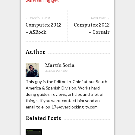
watercooling @es
← Previous Post
Next Post →
Computex 2012
Computex 2012
– ASRock
– Corsair
Author
Martín Soria
Author Website
This guy is the Editor-In-Chief at our South
America & Spanish Division. Works hard
doing guides, reviews, articles and a lot of
things. If you want contact him send an
email to el.os-17@overclocking-tv.com
Related Posts