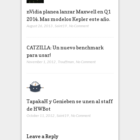
nVidia planea lanzar Maxwell en Q1
2014. Mas modelos Kepler este año.
August 26, 2013
,
Saint19
,
No Comment
CATZILLA: Un nuevo benchmark
para usar!
November 1, 2012
,
Trouffman
,
No Comment
TapakaH y Genieben se unen al staff
de HWBot
October 11, 2012
,
Saint19
,
No Comment
Leave a Reply